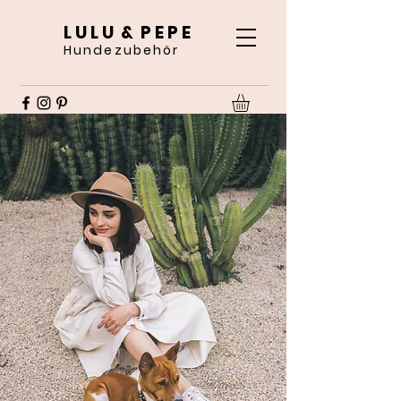
L U L U & P E P E
Hundezubehör