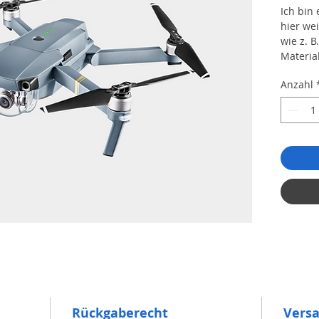
Ich bin
hier we
wie z. 
Materia
und Rei
Anzahl
Rückgaberecht
Vers