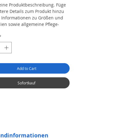
 eine Produktbeschreibung. Füge 
itere Details zum Produkt hinzu 
B. Informationen zu Größen und 
lien sowie allgemeine Pflege- 
nigungshinweise.
*
Add to Cart
Sofortkauf
andinformationen