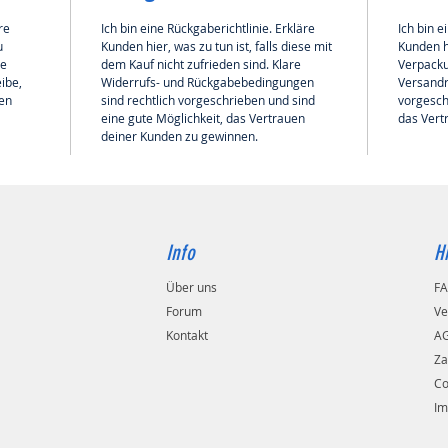
re 
Ich bin eine Rückgaberichtlinie. Erkläre 
Ich bin 
u 
Kunden hier, was zu tun ist, falls diese mit 
Kunden h
e 
dem Kauf nicht zufrieden sind. Klare 
Verpacku
ibe, 
Widerrufs- und Rückgabebedingungen 
Versandr
en 
sind rechtlich vorgeschrieben und sind 
vorgesch
eine gute Möglichkeit, das Vertrauen 
das Vert
deiner Kunden zu gewinnen.
Info
Hi
Über uns
F
Forum
Ve
Kontakt
A
Za
Co
Im