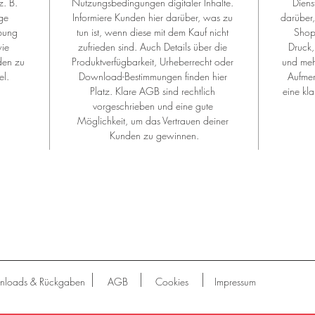
. B. 
Nutzungsbedingungen digitaler Inhalte. 
Diens
ge 
Informiere Kunden hier darüber, was zu 
darüber,
bung 
tun ist, wenn diese mit dem Kauf nicht 
Shop 
ie 
zufrieden sind. Auch Details über die 
Druck
den zu 
Produktverfügbarkeit, Urheberrecht oder 
und meh
el.
Download-Bestimmungen finden hier 
Aufmer
Platz. Klare AGB sind rechtlich 
eine kl
vorgeschrieben und eine gute 
Möglichkeit, um das Vertrauen deiner 
Kunden zu gewinnen.
nloads & Rückgaben
AGB
Cookies
Impressum