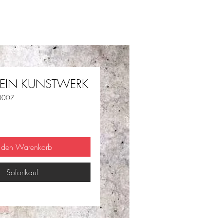
 EIN KUNSTWERK
 0007
is
n den Warenkorb
Sofortkauf