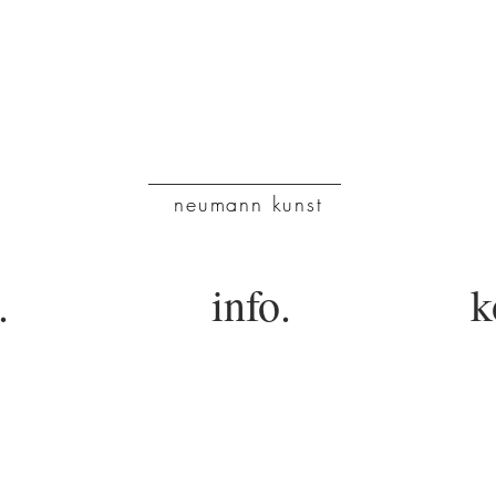
NK
neumann kunst
.
info.
k