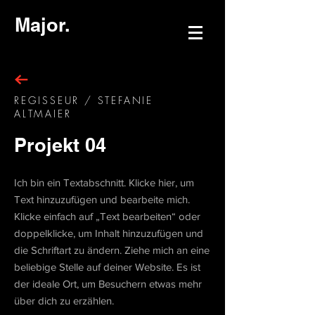
Major.
REGISSEUR / STEFANIE
ALTMAIER
Projekt 04
Ich bin ein Textabschnitt. Klicke hier, um
Text hinzuzufügen und bearbeite mich.
Klicke einfach auf „Text bearbeiten“ oder
doppelklicke, um Inhalt hinzuzufügen und
die Schriftart zu ändern. Ziehe mich an eine
beliebige Stelle auf deiner Website. Es ist
der ideale Ort, um Besuchern etwas mehr
über dich zu erzählen.