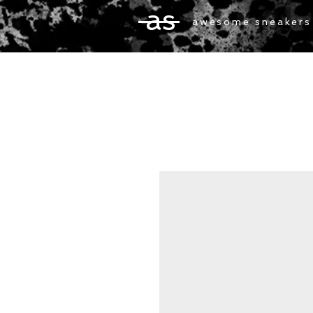
as
awesome sneakers