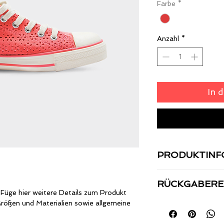
Farbe
*
Anzahl
*
In 
PRODUKTINF
Ich bin ein Produktd
RÜCKGABERE
hinzu wie z. B. 
 Füge hier weitere Details zum Produkt 
Materialien sow
Größen und Materialien sowie allgemeine 
Ich bin eine Rückgab
Reinigungshinweise
was zu tun ist, f
Versandinfos, I