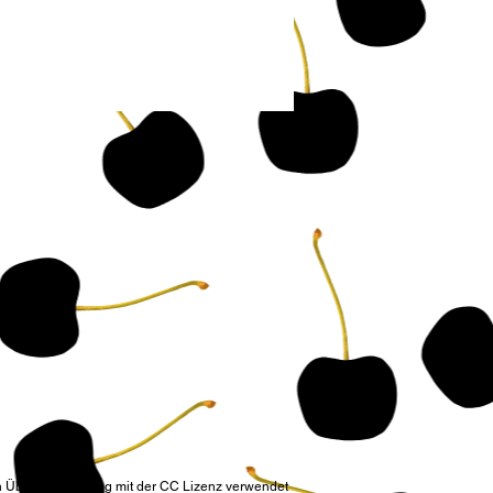
n Übereinstimmung mit der
CC Lizenz verwendet