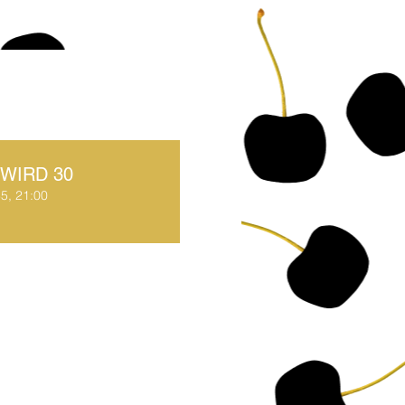
 WIRD 30
35, 21:00