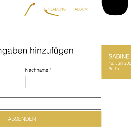
EINLADUNG
ALBUM
ngaben hinzufügen
SABINE
18. Juni 20
Berlin
Nachname
*
ABSENDEN