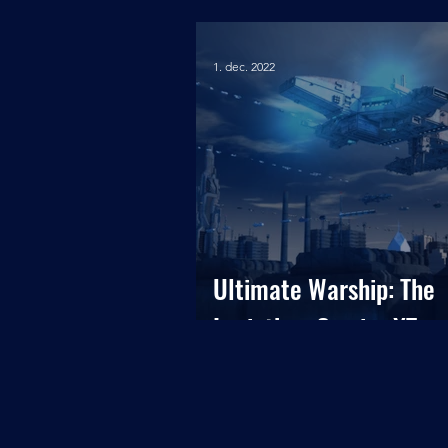
1. dec. 2022
Ultimate Warship: The
Leviathan Carrier XT