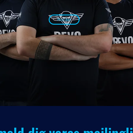
Holdet
meld dig vores mailingl