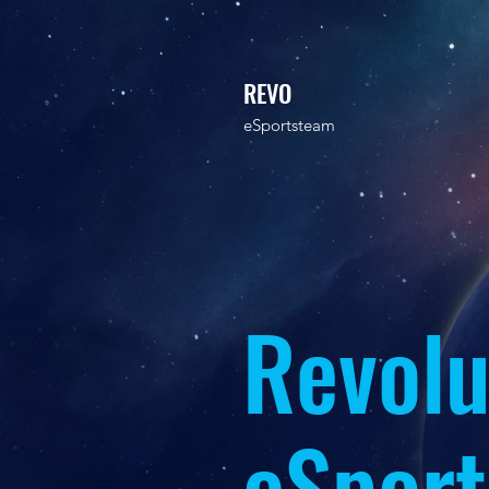
REVO
eSportsteam
Revolu
eSport