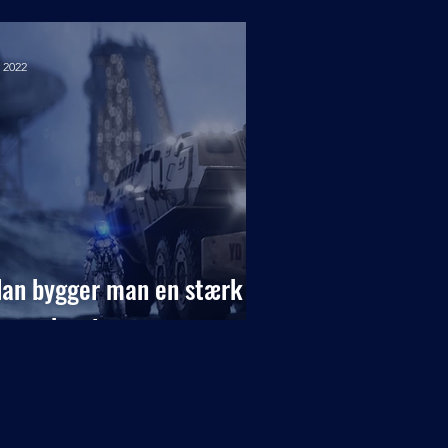
. 2022
an bygger man en stærk
onrock-mine