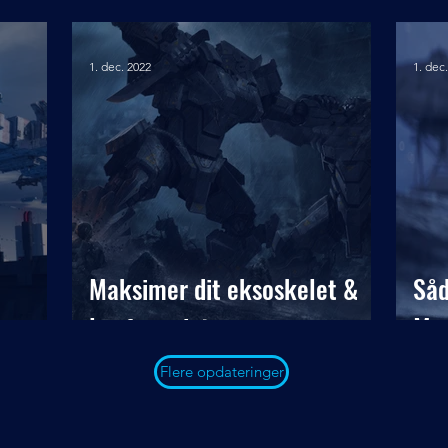
1. dec. 2022
1. dec
Maksimer dit eksoskelet &
Såd
lev for evigt
Mo
Flere opdateringer