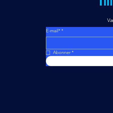
Væ
E-mail*
*
Abonner
*