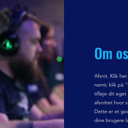
Om o
Afsnit. Klik her
nemt; klik på “
tilføje dit ege
afsnittet hvor
Dette er et god
dine brugere l