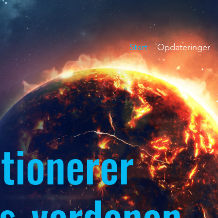
Start
Opdateringer
tionerer
s-verdenen