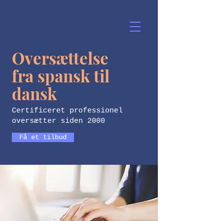
Abigail Torrez
Oversættelser
Oversættelse
fra spansk til
dansk
Certificeret professionel
oversætter siden 2000
Få et tilbud