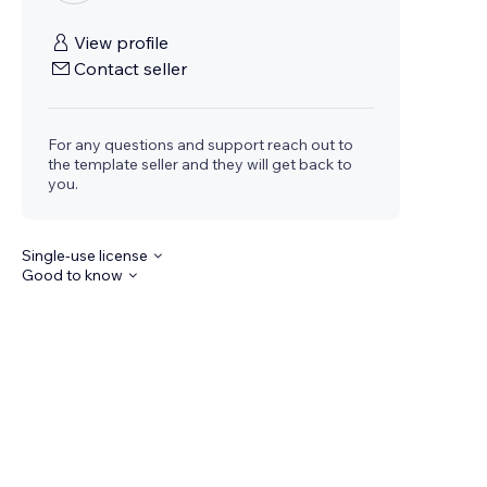
View profile
Contact seller
For any questions and support reach out to
the template seller and they will get back to
you.
Single-use license
Good to know