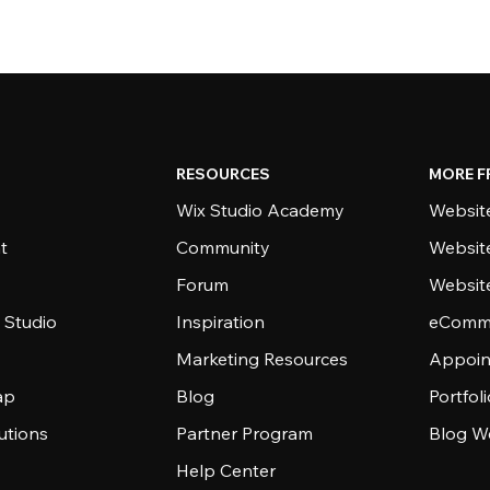
RESOURCES
MORE F
Wix Studio Academy
Website
t
Community
Websit
Forum
Websit
 Studio
Inspiration
eComme
Marketing Resources
Appoin
ap
Blog
Portfol
utions
Partner Program
Blog W
Help Center