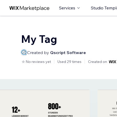
Services
Studio Templ
My Tag
Created by
Qscript Software
No reviews yet
Used 29 times
Created on