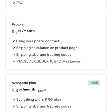
PAC
Pro plan
/month
$
3
92
Using your postal contract
Shipping calculation on product page
Shipping label and tracking codes
PAC,SEDEX,SEDEX 10 e 12, Mini Envios
Avançado plan
- 60%
/month
$
4
00
00
$
10
Everything within PRO plan
Shipping label and tracking codes