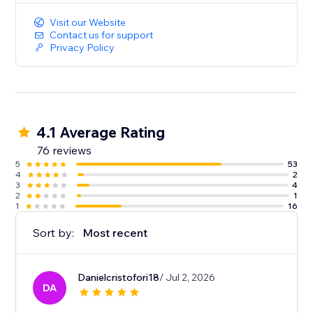
Visit our Website
Contact us for support
Privacy Policy
4.1 Average Rating
76 reviews
5
53
4
2
3
4
2
1
1
16
Sort by:
Most recent
Danielcristofori18
/ Jul 2, 2026
DA