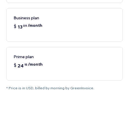
Business plan
/month
$
13
09
Prime plan
/month
$
24
15
* Price is in USD, billed by morning by GreenInvoice.