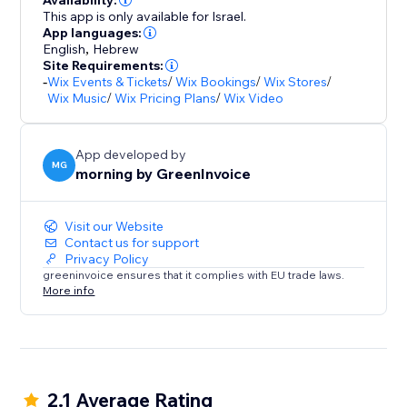
Availability:
This app is only available for Israel.
App languages:
English
,
Hebrew
Site Requirements:
-
Wix Events & Tickets
/
Wix Bookings
/
Wix Stores
/
Wix Music
/
Wix Pricing Plans
/
Wix Video
App developed by
MG
morning by GreenInvoice
Visit our Website
Contact us for support
Privacy Policy
greeninvoice ensures that it complies with EU trade laws.
More info
2.1 Average Rating