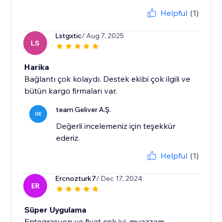
Helpful
(1)
Lstgxtic
/ Aug 7, 2025
LS
Harika
Bağlantı çok kolaydı. Destek ekibi çok ilgili ve
bütün kargo firmaları var.
team Geliver A.Ş.
GE
Değerli incelemeniz için teşekkür
ederiz.
Helpful
(1)
Ercnozturk7
/ Dec 17, 2024
ER
Süper Uygulama
Entegrasyon ve fiyat çok iyi, muazzam