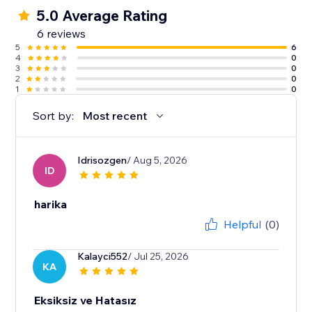
5.0 Average Rating
6 reviews
5
6
4
0
3
0
2
0
1
0
Sort by:
Most recent
Idrisozgen
/ Aug 5, 2026
ID
harika
Helpful
(0)
Kalayci552
/ Jul 25, 2026
KA
Eksiksiz ve Hatasız