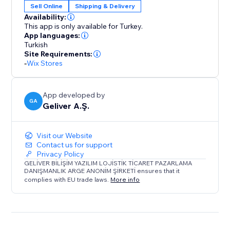
Sell Online
Shipping & Delivery
Availability:
This app is only available for Turkey.
App languages:
Turkish
Site Requirements:
-
Wix Stores
App developed by
GA
Geliver A.Ş.
Visit our Website
Contact us for support
Privacy Policy
GELİVER BİLİŞİM YAZILIM LOJİSTİK TİCARET PAZARLAMA
DANIŞMANLIK ARGE ANONİM ŞİRKETİ ensures that it
complies with EU trade laws.
More info