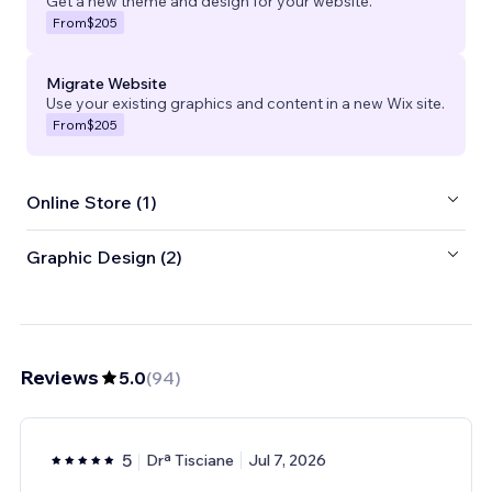
Get a new theme and design for your website.
From
$205
Migrate Website
Use your existing graphics and content in a new Wix site.
From
$205
Online Store (1)
Graphic Design (2)
Reviews
5.0
(
94
)
5
Drª Tisciane
Jul 7, 2026